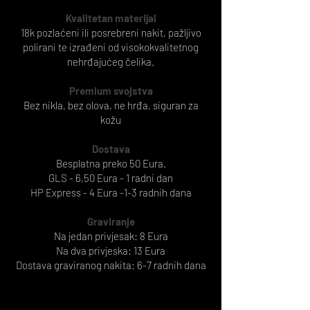
Kvalitetan materijal
18k pozlaćeni ili posrebreni nakit, pažljivo
polirani te izrađeni od visokokvalitetnog
nehrđajućeg čelika.
Premium svojstva
Bez nikla, bez olova, ne hrđa, siguran za
kožu
Dostava
Besplatna preko 50 Eura.
GLS - 6,50 Eura - 1 radni dan
HP Express - 4 Eura -1-3 radnih dana
Graviranje
Na jedan privjesak: 8 Eura
Na dva privjeska: 13 Eura
Dostava graviranog nakita: 6-7 radnih dana