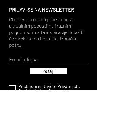
PRIJAVI SE NA NEWSLETTER
Obavjesti o novim proizvodima,
aktualnim popustima i raznim
pogodnostima te inspiracije dolaziti
će direktno na tvoju elektroničku
poštu.
Pošalji
Pristajem na Uvjete Privatnosti.
Pročitaj Uvjete Privatnosti.
LA AMISHA
O nakitu
Trgovina
Često postavljena pitanja