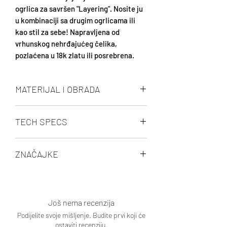
ogrlica za savršen "Layering". Nosite ju
u kombinaciji sa drugim ogrlicama ili
kao stil za sebe! Napravljena od
vrhunskog nehrđajućeg čelika,
pozlaćena u 18k zlatu ili posrebrena.
MATERIJAL I OBRADA
18k pozlaćena ili posrebrena, pažljivo
TECH SPECS
polirana i izrađena od visokokvalitetnog
nehrđajućeg čelika visoke otpornosti na
Posrebreno ili 18k pozlaćeno
hrđu, koroziju i guljenje, što zahtijeva
ZNAČAJKE
Lančić: Podesiva kopča od 38 do 45
minimalno održavanje. U stanju je
cm
izdržati puno habanja.
Bez nikla,
Debljina lančića: 1,8 mm
Bez olova.
Loptica: 0,3 cm, 12 kom
Ne hrđa,
Još nema recenzija
Sigurno za kožu
Podijelite svoje mišljenje. Budite prvi koji će
ostaviti recenziju.