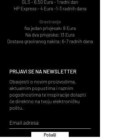
GLS - 6,50 Eura - 1 radni dan
HP Express - 4 Eura -1-3 radnih dana
Graviranje
Na jedan privjesak: 8 Eura
Na dva privjeska: 13 Eura
Dostava graviranog nakita: 6-7 radnih dana
PRIJAVI SE NA NEWSLETTER
Obavjesti o novim proizvodima,
aktualnim popustima i raznim
pogodnostima te inspiracije dolaziti
će direktno na tvoju elektroničku
poštu.
Pošalji