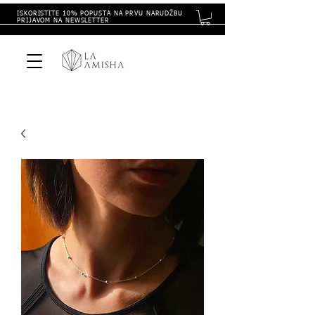
ISKORISTITE 10% POPUSTA NA PRVU NARUDŽBU
PRIJAVOM NA NEWSLETTER