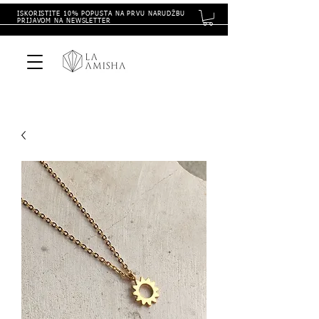
ISKORISTITE 10% POPUSTA NA PRVU NARUDŽBU
PRIJAVOM NA NEWSLETTER