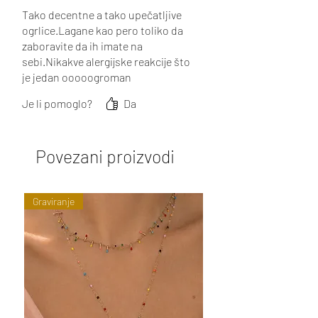
Tako decentne a tako upečatljive
ogrlice.Lagane kao pero toliko da
zaboravite da ih imate na
sebi.Nikakve alergijske reakcije što
je jedan ooooogroman
plus.Paketići se šalju odmah i
Je li pomoglo?
Da
upakirani najljepše.Bravo!
Povezani proizvodi
Graviranje