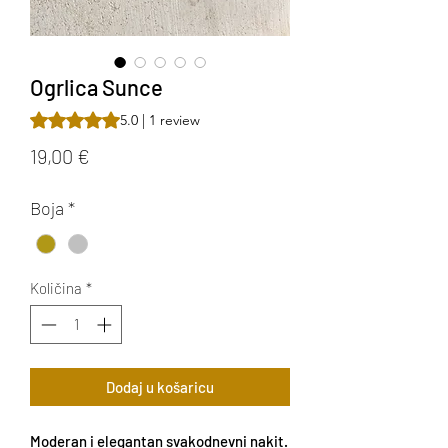
Ogrlica Sunce
Rating is 5.0 out of five stars based on 1 review
5.0 | 1 review
Cijena
19,00 €
Boja
*
Količina
*
Dodaj u košaricu
Moderan i elegantan svakodnevni nakit.