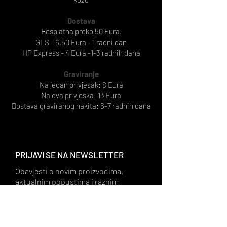
Dostava
Besplatna preko 50 Eura.
GLS - 6,50 Eura - 1 radni dan
HP Express - 4 Eura -1-3 radnih dana
Graviranje
Na jedan privjesak: 8 Eura
Na dva privjeska: 13 Eura
Dostava graviranog nakita: 6-7 radnih dana
PRIJAVI SE NA NEWSLETTER
Obavjesti o novim proizvodima,
aktualnim popustima i raznim
pogodnostima te inspiracije dolaziti
će direktno na tvoju elektroničku
poštu.