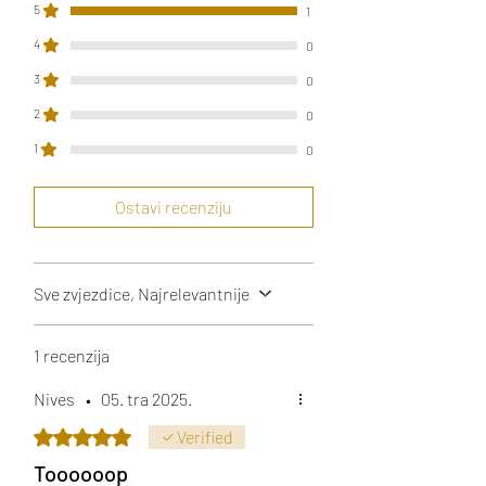
5
1
4
0
3
0
2
0
1
0
Ostavi recenziju
Sve zvjezdice, Najrelevantnije
1 recenzija
Nives
•
05. tra 2025.
Ocijenjeno s 5 od 5 zvjezdica.
Verified
Toooooop