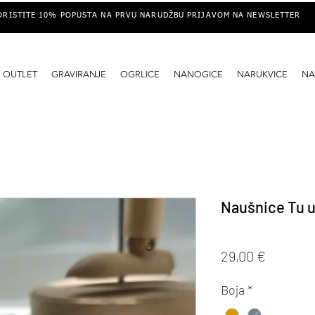
ORISTITE 10% POPUSTA NA PRVU NARUDŽBU PRIJAVOM NA NEWSLETTER
OUTLET
GRAVIRANJE
OGRLICE
NANOGICE
NARUKVICE
NA
Naušnice Tu u
Cijena
29,00 €
Boja
*