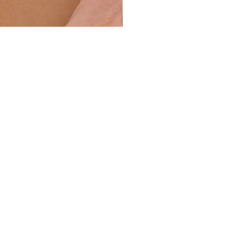
Naušnice Tu uđe, Tu izađe
Cijena
29,00 €