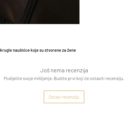
Sigurno za kožu
okrugle naušnice koje su stvorene za žene
Još nema recenzija
Podijelite svoje mišljenje. Budite prvi koji će ostaviti recenziju.
Ostavi recenziju