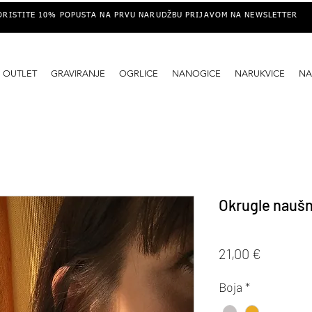
ORISTITE 10% POPUSTA NA PRVU NARUDŽBU PRIJAVOM NA NEWSLETTER
OUTLET
GRAVIRANJE
OGRLICE
NANOGICE
NARUKVICE
NA
Okrugle nauš
Cijena
21,00 €
Boja
*