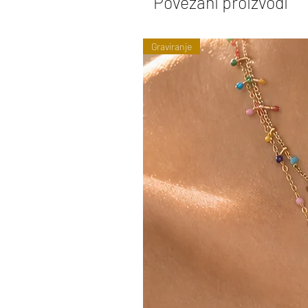
Povezani proizvodi
Graviranje