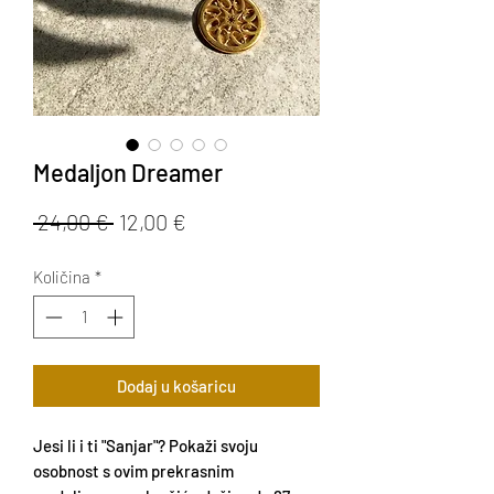
Medaljon Dreamer
Redovna
Cijena
 24,00 € 
12,00 €
cijena
s
Količina
*
popustom
Dodaj u košaricu
Jesi li i ti "Sanjar"? Pokaži svoju
osobnost s ovim prekrasnim