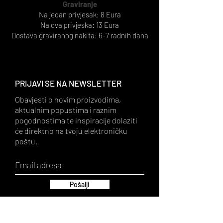
Graviranje
Na jedan privjesak: 8 Eura
Na dva privjeska: 13 Eura
Dostava graviranog nakita: 6-7 radnih dana
PRIJAVI SE NA NEWSLETTER
Obavjesti o novim proizvodima,
aktualnim popustima i raznim
pogodnostima te inspiracije dolaziti
će direktno na tvoju elektroničku
poštu.
Pošalji
Pristajem na Uvjete Privatnosti.
Pročitaj Uvjete Privatnosti.