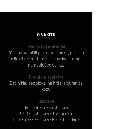
O NAKITU
Kvalitetan materijal
18k pozlaćeni ili posrebreni nakit, pažljivo
polirani te izrađeni od visokokvalitetnog
nehrđajućeg čelika.
Premium svojstva
Bez nikla, bez olova, ne hrđa, siguran za
kožu
Dostava
Besplatna preko 50 Eura.
GLS - 6,50 Eura - 1 radni dan
HP Express - 4 Eura -1-3 radnih dana